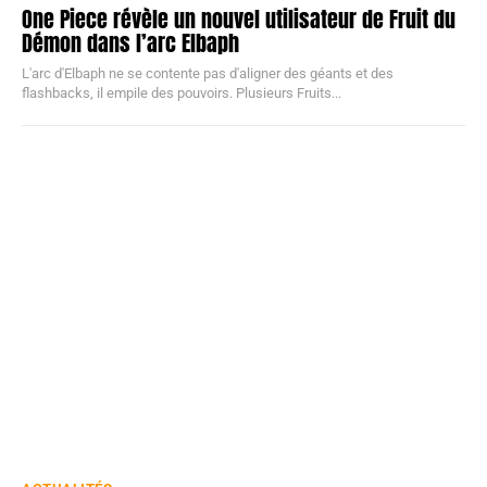
One Piece révèle un nouvel utilisateur de Fruit du
Démon dans l’arc Elbaph
L'arc d'Elbaph ne se contente pas d'aligner des géants et des
flashbacks, il empile des pouvoirs. Plusieurs Fruits...