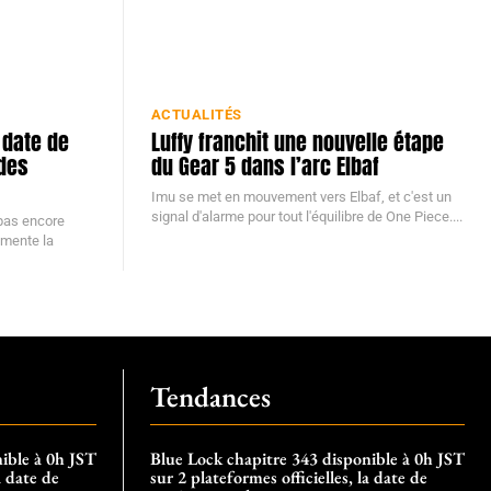
ACTUALITÉS
 date de
Luffy franchit une nouvelle étape
 des
du Gear 5 dans l’arc Elbaf
Imu se met en mouvement vers Elbaf, et c'est un
signal d'alarme pour tout l'équilibre de One Piece....
 pas encore
limente la
Tendances
ible à 0h JST
Blue Lock chapitre 343 disponible à 0h JST
a date de
sur 2 plateformes officielles, la date de