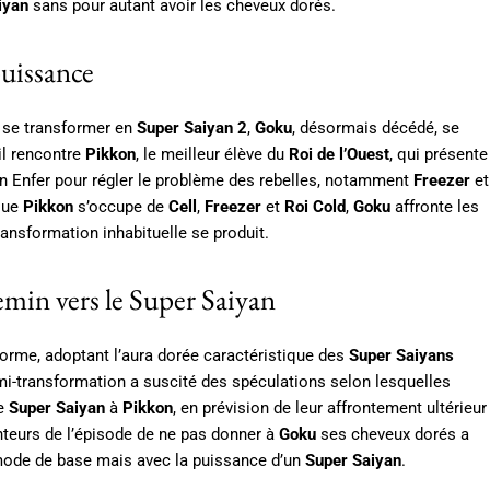
iyan
sans pour autant avoir les cheveux dorés.
uissance
 se transformer en
Super Saiyan 2
,
Goku
, désormais décédé, se
 il rencontre
Pikkon
, le meilleur élève du
Roi de l’Ouest
, qui présente
n Enfer pour régler le problème des rebelles, notamment
Freezer
et
 que
Pikkon
s’occupe de
Cell
,
Freezer
et
Roi Cold
,
Goku
affronte les
ransformation inhabituelle se produit.
min vers le Super Saiyan
sforme, adoptant l’aura dorée caractéristique des
Super Saiyans
i-transformation a suscité des spéculations selon lesquelles
de
Super Saiyan
à
Pikkon
, en prévision de leur affrontement ultérieur
nteurs de l’épisode de ne pas donner à
Goku
ses cheveux dorés a
ode de base mais avec la puissance d’un
Super Saiyan
.