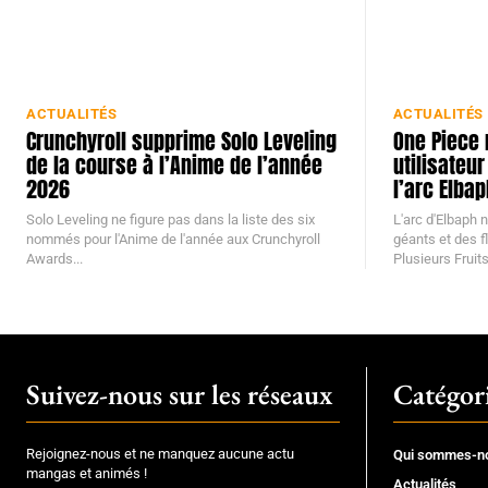
ACTUALITÉS
ACTUALITÉS
Crunchyroll supprime Solo Leveling
One Piece 
de la course à l’Anime de l’année
utilisateu
2026
l’arc Elbap
Solo Leveling ne figure pas dans la liste des six
L'arc d'Elbaph 
nommés pour l'Anime de l'année aux Crunchyroll
géants et des f
Awards...
Plusieurs Fruits.
Suivez-nous sur les réseaux
Catégor
Rejoignez-nous et ne manquez aucune actu
Qui sommes-n
mangas et animés !
Actualités