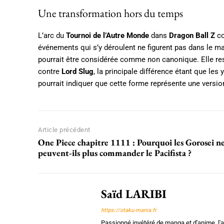
Une transformation hors du temps
L’arc du
Tournoi de l’Autre Monde
dans
Dragon Ball Z
co
événements qui s’y déroulent ne figurent pas dans le ma
pourrait être considérée comme non canonique. Elle r
contre
Lord Slug
, la principale différence étant que les
pourrait indiquer que cette forme représente une versi
Article précédent
One Piece chapitre 1111 : Pourquoi les Gorosei n
peuvent-ils plus commander le Pacifista ?
Saïd LARIBI
https://otaku-mania.fr
Passionné invétéré de manga et d'anime, l'au