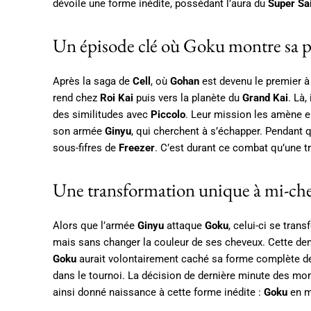
dévoile une forme inédite, possédant l’aura du
Super Sa
Un épisode clé où Goku montre sa p
Après la saga de
Cell
, où
Gohan
est devenu le premier à
rend chez
Roi Kai
puis vers la planète du
Grand Kai
. Là,
des similitudes avec
Piccolo
. Leur mission les amène e
son armée
Ginyu
, qui cherchent à s’échapper. Pendant
sous-fifres de
Freezer
. C’est durant ce combat qu’une t
Une transformation unique à mi-che
Alors que l’armée
Ginyu
attaque
Goku
, celui-ci se tran
mais sans changer la couleur de ses cheveux. Cette dem
Goku
aurait volontairement caché sa forme complète 
dans le tournoi. La décision de dernière minute des mo
ainsi donné naissance à cette forme inédite :
Goku
en m