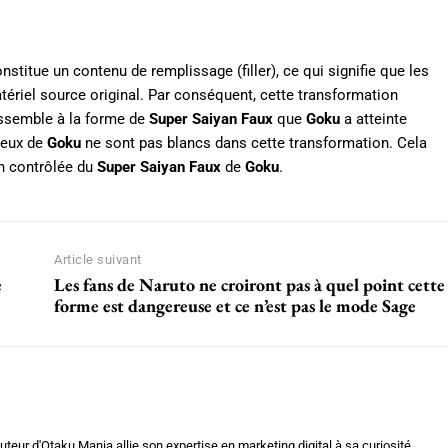
nstitue un contenu de remplissage (filler), ce qui signifie que les
tériel source original. Par conséquent, cette transformation
essemble à la forme de
Super Saiyan Faux
que
Goku
a atteinte
 yeux de
Goku
ne sont pas blancs dans cette transformation. Cela
on contrôlée du
Super Saiyan Faux
de
Goku
.
Article suivant
e
Les fans de Naruto ne croiront pas à quel point cette
forme est dangereuse et ce n’est pas le mode Sage
teur d'Otaku Mania allie son expertise en marketing digital à sa curiosité