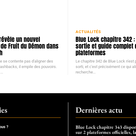
ACTUALITÉS
révèle un nouvel
Blue Lock chapitre 342 :
r de Fruit du Démon dans
sortie et guide complet
h
plateformes
ne se contente pas d'aligner des
Le chapitre 342 de Blue Lock n'est
lashbacks, il empile des pouvoirs.
sorti, et c'est précisément ce qui a
..
recherche...
ies
Dernières actu
Blue Lock chapitre 343 dispon
ous ?
sur 2 plateformes officielles, l