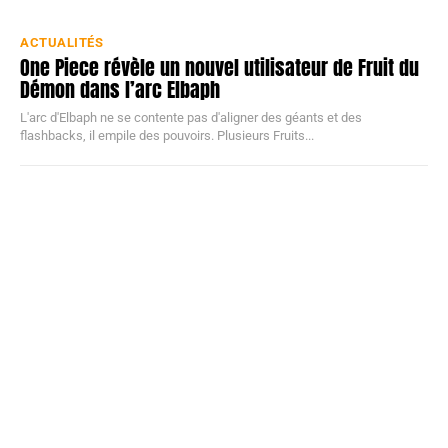
ACTUALITÉS
One Piece révèle un nouvel utilisateur de Fruit du
Démon dans l’arc Elbaph
L'arc d'Elbaph ne se contente pas d'aligner des géants et des
flashbacks, il empile des pouvoirs. Plusieurs Fruits...