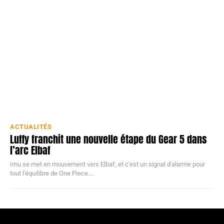
ACTUALITÉS
Luffy franchit une nouvelle étape du Gear 5 dans
l’arc Elbaf
Imu se met en mouvement vers Elbaf, et c'est un signal d'alarme pour
tout l'équilibre de One Piece....