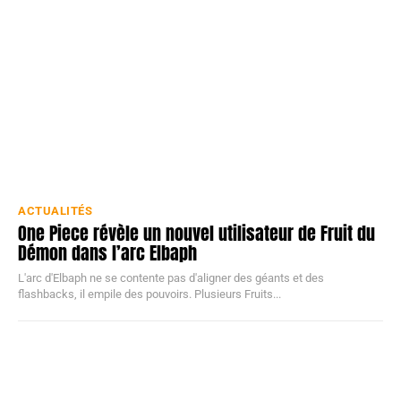
ACTUALITÉS
One Piece révèle un nouvel utilisateur de Fruit du
Démon dans l’arc Elbaph
L'arc d'Elbaph ne se contente pas d'aligner des géants et des
flashbacks, il empile des pouvoirs. Plusieurs Fruits...