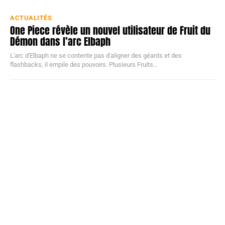
ACTUALITÉS
One Piece révèle un nouvel utilisateur de Fruit du
Démon dans l’arc Elbaph
L'arc d'Elbaph ne se contente pas d'aligner des géants et des
flashbacks, il empile des pouvoirs. Plusieurs Fruits...