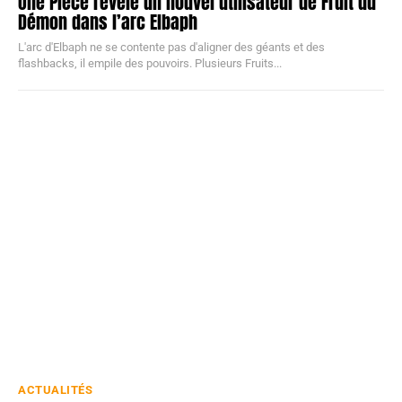
One Piece révèle un nouvel utilisateur de Fruit du
Démon dans l’arc Elbaph
L'arc d'Elbaph ne se contente pas d'aligner des géants et des
flashbacks, il empile des pouvoirs. Plusieurs Fruits...
ACTUALITÉS