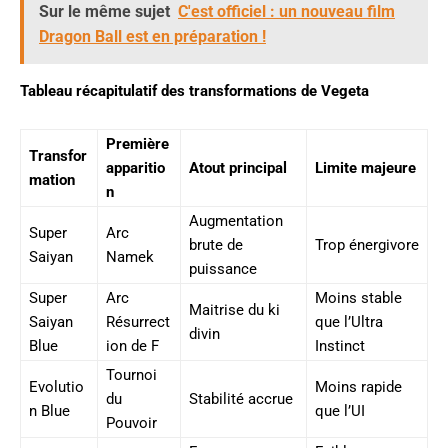
Sur le même sujet
C'est officiel : un nouveau film
Dragon Ball est en préparation !
Tableau récapitulatif des transformations de Vegeta
Première
Transfor
apparitio
Atout principal
Limite majeure
mation
n
Augmentation
Super
Arc
brute de
Trop énergivore
Saiyan
Namek
puissance
Super
Arc
Moins stable
Maitrise du ki
Saiyan
Résurrect
que l’Ultra
divin
Blue
ion de F
Instinct
Tournoi
Evolutio
Moins rapide
du
Stabilité accrue
n Blue
que l’UI
Pouvoir