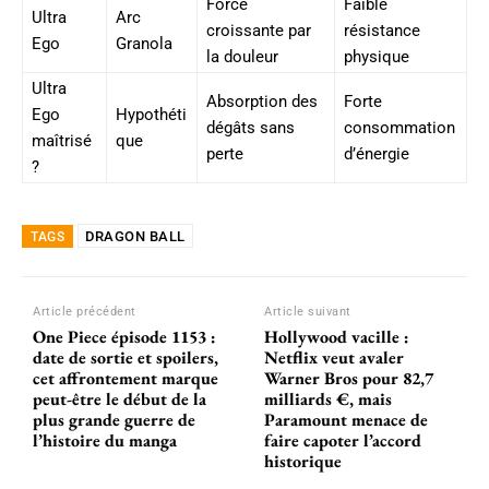
Force
Faible
Ultra
Arc
croissante par
résistance
Ego
Granola
la douleur
physique
Ultra
Absorption des
Forte
Ego
Hypothéti
dégâts sans
consommation
maîtrisé
que
perte
d’énergie
?
DRAGON BALL
TAGS
Article précédent
Article suivant
One Piece épisode 1153 :
Hollywood vacille :
date de sortie et spoilers,
Netflix veut avaler
cet affrontement marque
Warner Bros pour 82,7
peut-être le début de la
milliards €, mais
plus grande guerre de
Paramount menace de
l’histoire du manga
faire capoter l’accord
historique